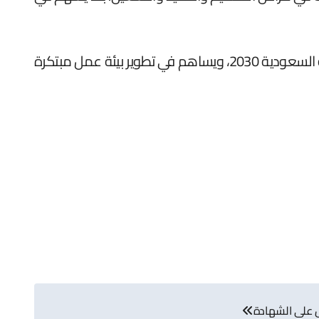
وأكدت أن هذه المبادرة تأتي في إطار توجه الهيئة نحو بناء قطاع مقاولات رقمي ومستدام يواكب مستهدفات رؤية السعودية 2030، ويساهم في تطوير بيئة عمل مبتكرة
ول على الشهادة