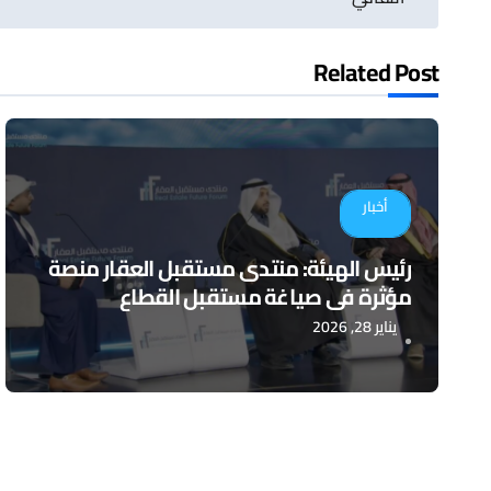
المقالات
Related Post
أخبار
رئيس الهيئة: منتدى مستقبل العقار منصة
مؤثرة في صياغة مستقبل القطاع
يناير 28, 2026