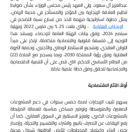
عبدالعزيز آل سعود، ولي العهد رئيس مجلس الوزراء، بشأن ضوابط
تنظيم العلاقة الإيجارية بين المؤجر والمستأجر في مدينة الرياض،
يمثل خطوة استراتيجية مهمة للحد من تسارع نسبة التضخم في
الإيجارات العقارية
، والتي بلغت 25 % بين مارس 2022 ونهاية
سبتمبر 2024، وفق بيانات الهيئة العامة للإحصاء. ويستند هذا
التوجيه إلى فلسفة قانونية واقتصادية متكاملة، ترتكز على مبدأ
التوازن العقدي، وتشجيع الاستثمار الوطني والأجنبي، وحماية الثروة
العقارية وفق رؤية المملكة 2030، وبما ينسجم مع المادة (22)
من النظام الأساسي للحكم، التي تنص على أن التنمية الاقتصادية
والاجتماعية تتحقق وفق خطة علمية عادلة.
أولاً: الآثار الاقتصادية
يسهم تثبيت الإيجارات لمدة خمس سنوات في دعم المشروعات
الصغيرة والمتوسطة وتوفير مساكن مناسبة للعمالة المرتبطة
بالمشروعات الكبرى، وتعزيز الاستقرار في السوق العقاري. كما أن
رفع الإيقاف عن التصرف بالبيع والشراء والتقسيم والتجزئة، وإصدار
رخص البناء واعتماد المخططات للأرض الواقعة شمال مدينة