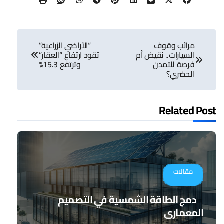
تصفّح
مرائب وقوف
“الأراضي الزراعية”
المقالات
السيارات.. نقيض أم
تقود ارتفاع “العقار”
فرصة للتمدن
وترتفع 15.3%
الحضري؟
Related Post
مقالات
دمج الطاقة الشمسية في التصميم
المعماري