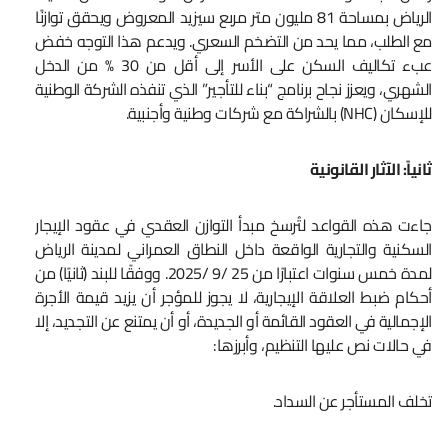
الرياض بمساحة 81 مليون متر مربع سيزيد المعروض ويحقق توازنًا
مع الطلب، مما يحد من التضخم السعري. ويدعم هذا التوجه خفض
عبء تكاليف السكن على الأسر إلى أقل من 30 % من الدخل
الشهري، ويعزز نجاح برنامج “بناء للتأجير” الذي تنفذه الشركة الوطنية
للإسكان (NHC) بالشراكة مع شركات وطنية وأجنبية.
ثانياً: الآثار القانونية
جاءت هذه القواعد لتُرسخ مبدأ التوازن العقدي في عقود الإيجار
السكنية والتجارية الواقعة داخل النطاق العمراني لمدينة الرياض
لمدة خمس سنوات اعتبارًا من 25 /9 /2025. ووفقًا للبند (ثانيًا) من
أحكام ضبط العلاقة الإيجارية، لا يجوز للمؤجر أن يزيد قيمة الأجرة
الإجمالية في العقود القائمة أو الجديدة، أو أن يمتنع عن التجديد، إلا
في حالات نص عليها التنظيم، وأبرزها:
تخلف المستأجر عن السداد.