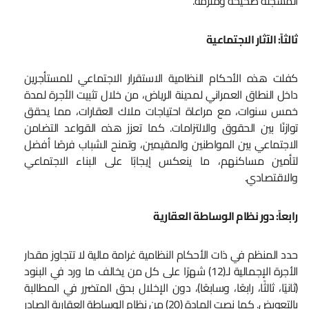
المسجلة صحيحة وملزمة.
ثالثاً: الآثار الاجتماعية
كفلت هذه الأحكام النظامية الاستقرار الاجتماعي للمستأجرين
داخل النطاق العمراني لمدينة الرياض، من خلال تثبيت الأجرة لمدة
خمس سنوات، مع مراعاة احتياجات ملاك العقارات، مما يحقق
توازنًا بين الحقوق والالتزامات. كما تعزز هذه القواعد التضامن
الاجتماعي بين المواطنين والمقيمين، وتمنح الشباب فرصًا أفضل
لتأمين مساكنهم، ما ينعكس إيجابًا على البناء الاجتماعي
والاقتصادي.
رابعاً: دور نظام الوساطة العقارية
حدد المنظم في ذات الأحكام النظامية غرامة مالية لا تتجاوز مقدار
الأجرة الإجمالية لـ(12) شهرًا على كل من يخالف ما ورد في البنود
(ثانيًا، ثالثًا، رابعًا، وسابعًا)، دون الإخلال بحق المتضرر في المطالبة
بالتعويض. كما نصت المادة (20) من نظام الوساطة العقارية الصادر