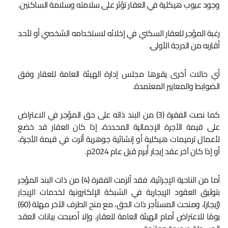
وجود عيوب هيكلية في العقار تؤثر على سلامته وسلامة الساكنين.
رغبة المؤجر للعقار السكني في إخلائه لاستخدامه الشخصي أو لأحد
أقاربه من الدرجة الأولى.
أي حالات أخرى يقررها مجلس إدارة الهيئة العامة للعقار وفق
الضوابط والمعايير المعتمدة.
كما نصت الفقرة (3) من البند ذاته على حق المؤجر في الاعتراض
على قيمة الأجرة الإجمالية المحددة، إذا كان العقار قد خضع
لأعمال ترميمات هيكلية أو إنشائية جوهرية أثرت في قيمة الأجرة،
أو إذا كان آخر عقد إيجار أُبرم قبل عام 2024م.
أما من الناحية الإجرائية، فقد ألزمت الفقرة (4) من ذات البند المؤجر
بتوثيق العقود الإيجارية في الشبكة الإلكترونية لخدمات الإيجار
(إيجار)، ومنحت المستأجر ذات الحق، مع منح الطرف الآخر مهلة (60)
يومًا للاعتراض أمام الهيئة العامة للعقار، وإلا أصبحت بيانات العقد