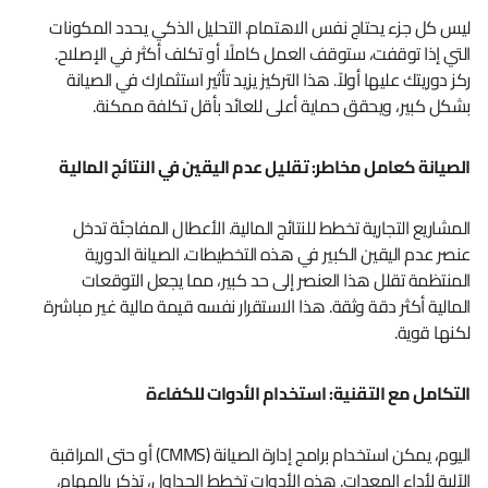
ليس كل جزء يحتاج نفس الاهتمام. التحليل الذكي يحدد المكونات
التي إذا توقفت، ستوقف العمل كاملًا أو تكلف أكثر في الإصلاح.
ركز دوريتك عليها أولاً. هذا التركيز يزيد تأثير استثمارك في الصيانة
بشكل كبير، ويحقق حماية أعلى للعائد بأقل تكلفة ممكنة.
الصيانة كعامل مخاطر: تقليل عدم اليقين في النتائج المالية
المشاريع التجارية تخطط للنتائج المالية. الأعطال المفاجئة تدخل
عنصر عدم اليقين الكبير في هذه التخطيطات. الصيانة الدورية
المنتظمة تقلل هذا العنصر إلى حد كبير، مما يجعل التوقعات
المالية أكثر دقة وثقة. هذا الاستقرار نفسه قيمة مالية غير مباشرة
لكنها قوية.
التكامل مع التقنية: استخدام الأدوات للكفاءة
اليوم، يمكن استخدام برامج إدارة الصيانة (CMMS) أو حتى المراقبة
الآلية لأداء المعدات. هذه الأدوات تخطط الجداول، تذكر بالمهام،