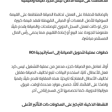
محافظتك على قيمة الأصل: ليس مجرد صيانة وظيفية
بالإضافة للحفاظ على العمل، تحافظ الصيانة المنتظمة على القيمة
السوقية للأصل. المعدات أو المباني المُهملة تفقد قيمة كبيرة
حتى لو كانت تعمل. السجل الدوري للإصلاحات والصيانة يقدم دليلًا
ملموسًا للجودة عند البيع أو إعادة التقييم، مما يحمي رأس المال
المستثمر مباشرة.
خطوات عملية لتحويل الصيانة إلى استراتيجية ROI
أولاً، تعامل مع الصيانة كجزء مدمج من عملية التشغيل، ليس كرد
فعل للأعطال. ثانيًا، استخدم البيانات: تتبع تكاليف الصيانة مقابل
تكاليف الأعطال المفاجئة تاريخيًا. هذه المقارنة تقدم دليلًا رقميًا
واضحًا على الفائدة. ثالثًا، خصص موارد محددة (وقت، فريق،
ميزانية) للدورية، كما تخصصها لأي قسم إنتاجي آخر.
النقطة الذكية: التركيز على المكونات ذات التأثير الأعلى