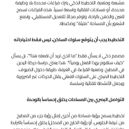
مشبعة ومتعبة. التخطيط الذكي يترك فراغات محددة بلا وظيفة
محددة، أو مساحات انتقالية واسعة نسبياً. هذه الفراغات تسمح
للعين والذهن بالراحة، وتوفر مجالاً للتعديل المستقبلي، وتمنع
الشعور بأن المساحة “مليئة” وضاغطة.
التخطيط يجب أن يتوقع سلوك الساكن، ليس فقط احتياجاته
مصمم ذكي لا يسأل فقط “ما الذي تريد أن تفعله هنا؟”، بل يسأل
“كيف ستقوم بهذا الفعل يومياً؟”. هذا يعني دراسة حركة اليدين
في المطبخ، وضعية القراءة في الغرفة، طريقة دخول الضيوف.
التخطيط المبني على السلوك الفعلي يقلل الحركات غير الضرورية
ويجعل الأنشطة تلقائية وسلسة.
التواصل البصري بين المساحات يخلق إحساساً بالوحدة
تخطيط يسمح برؤية مساحة من أخرى (مثل رؤية جزء من المطبخ
من غرفة الجلوس، أو رؤية الخارج من المدخل) يخلق إحساساً بالترابط