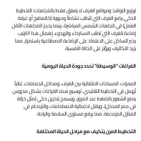
توزيع النوافذ ومواقع الغرف لا يتعلق فقط بالاتجاهات؛ التخطيط
الذكي يضع الغرف التي تتطلب نشاطاً وحيوية (كالمطبخ أو غرفة
العمل) في اتجاهات الشمس المباشرة، بينما يحجز الاتجاهات الأقل
إضاءة للغرف التي تطلب الاسترخاء والهدوء. إهمال هذا الترتيب
يجبر الساكن على الاعتماد على الإضاءة الاصطناعية باستمرار، مما
يزيد التكاليف ويؤثر على الحالة النفسية.
الفراغات “الوسيطة” تحدد جودة الحياة اليومية
الممرات، المساحات الانتقالية بين الغرف، ومداخل الحمامات، غالباً
تُهمل في التخطيط التقليدي. توسيع هذه الفراغات بشكل مدروس
يمنع الشعور بالضغط عند المرور، ويسمح بتخزين ذكي (مثل خزانة
في ممر المدخل)، ويقلل احتمالية الاصطدامات والازدحام في
المنازل المزدحمة، مما يرفع مستوى السلامة والراحة.
التخطيط المرن يتكيف مع مراحل الحياة المختلفة