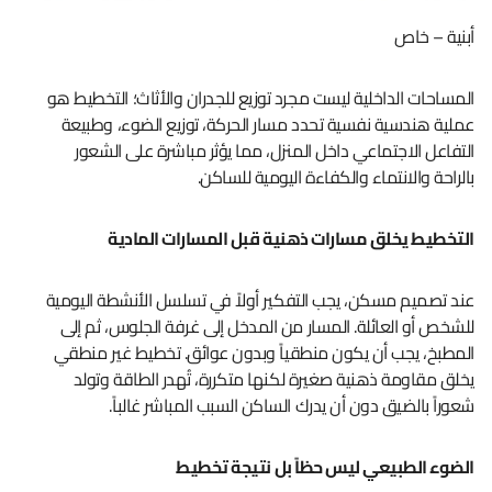
أبنية – خاص
المساحات الداخلية ليست مجرد توزيع للجدران والأثاث؛ التخطيط هو
عملية هندسية نفسية تحدد مسار الحركة، توزيع الضوء، وطبيعة
التفاعل الاجتماعي داخل المنزل، مما يؤثر مباشرة على الشعور
بالراحة والانتماء والكفاءة اليومية للساكن.
التخطيط يخلق مسارات ذهنية قبل المسارات المادية
عند تصميم مسكن، يجب التفكير أولاً في تسلسل الأنشطة اليومية
للشخص أو العائلة. المسار من المدخل إلى غرفة الجلوس، ثم إلى
المطبخ، يجب أن يكون منطقياً وبدون عوائق. تخطيط غير منطقي
يخلق مقاومة ذهنية صغيرة لكنها متكررة، تُهدر الطاقة وتولد
شعوراً بالضيق دون أن يدرك الساكن السبب المباشر غالباً.
الضوء الطبيعي ليس حظاً بل نتيجة تخطيط