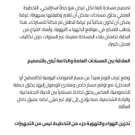
تصميم مساحة ثابتة لكل غرض هو خطأ استراتيجي. التخطيط
العملي يخلق مساحات يمكن أن تتغير وظيفتها بسهولة: غرفة
يمكن أن تكون مكتباً ثم غرفة للطفل ثم مكاناً للاسترخاء. هذا
يتطلب التفكير في مواقع الكهرباء، التهوية، وأبعاد الفراغ من
البداية، لضمان بقاء المساحة مفيدة عبر السنوات دون تكاليف
تعديل كبيرة.
العلاقة بين المساحات العامة والخاصة تُبنى بالتصميم
وضع غرف النوم بعيداً عن مسار الضوضاء اليومية (كالمطبخ أو
المدخل)، مع توفير مسار خاص وهادئ للوصول إليها، يخلق حماية
للخصوصية. العكس يخلق تداخلاً مستمراً بين الحياة الاجتماعية
والراحة الشخصية، مما يؤدي إلى توتر غير مرئي لكنه عميق داخل
العائلة.
تخزين الهواء والتهوية جزء من التخطيط، ليس من التجهيزات