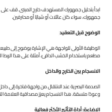
ابدأ بتحليل جمهورك المستهدف خارج المبنى. قف على 
جمهورك، سواء كان عائلات أو شبابًا أو محترفين.
الوضوح قبل التعقيد
الوظيفة الأولى للواجهة هي الإشارة بوضوح إلى طبيعة ا
مطعم باستخدام الخشب الدافئ، أمثلة على هذا الربط ال
الانسجام بين الخارج والداخل
الصدمة البصرية عند الانتقال من واجهة فاخرة إلى داخل
وعودًا متسقة. هذا الانسجام يعزز مصداقية العلامة الت
الإضاءة: أداة التأثير الأكثر فعالية