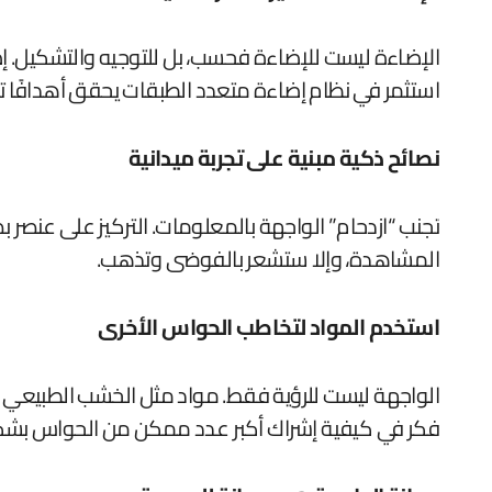
الإضاءة ليست للإضاءة فحسب، بل للتوجيه والتشكيل. إضاء
استثمر في نظام إضاءة متعدد الطبقات يحقق أهدافًا 
نصائح ذكية مبنية على تجربة ميدانية
تجنب “ازدحام” الواجهة بالمعلومات. التركيز على عنصر 
المشاهدة، وإلا ستشعر بالفوضى وتذهب.
استخدم المواد لتخاطب الحواس الأخرى
الواجهة ليست للرؤية فقط. مواد مثل الخشب الطبيعي ت
فكر في كيفية إشراك أكبر عدد ممكن من الحواس بشكل