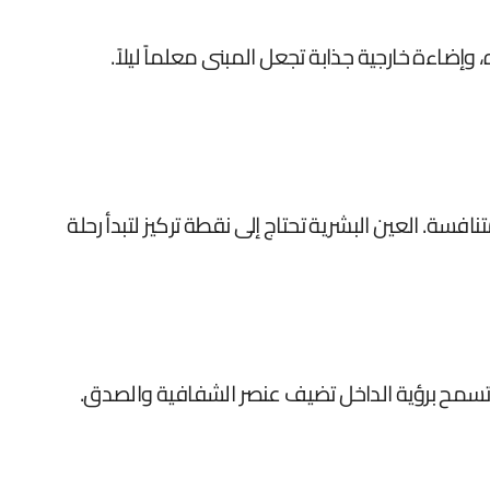
إضاءة خارجية جذابة تجعل المبنى معلماً ليلاً.
سة. العين البشرية تحتاج إلى نقطة تركيز لتبدأ رحلة
 تسمح برؤية الداخل تضيف عنصر الشفافية والصدق.