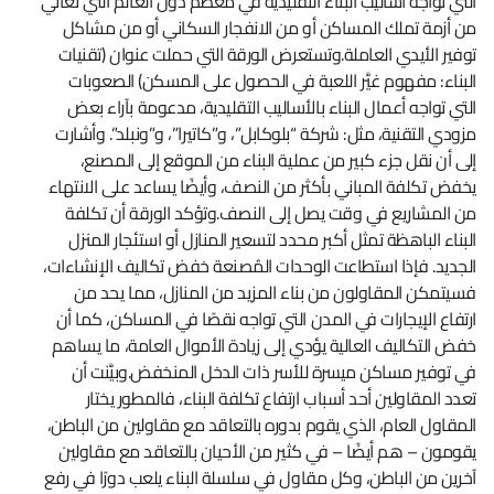
التي تواجه أساليب البناء التقليدية في معظم دول العالم التي تعاني
من أزمة تملك المساكن أو من الانفجار السكاني أو من مشاكل
توفير الأيدي العاملة.وتستعرض الورقة التي حملت عنوان (تقنيات
البناء: مفهوم غيَّر اللعبة في الحصول على المسكن) الصعوبات
التي تواجه أعمال البناء بالأساليب التقليدية، مدعومة بآراء بعض
مزودي التقنية، مثل: شركة “بلوكابل”، و”كاتيرا”، و”ونبلد”. وأشارت
إلى أن نقل جزء كبير من عملية البناء من الموقع إلى المصنع،
يخفض تكلفة المباني بأكثر من النصف، وأيضًا يساعد على الانتهاء
من المشاريع في وقت يصل إلى النصف.وتؤكد الورقة أن تكلفة
البناء الباهظة تمثل أكبر محدد لتسعير المنازل أو استئجار المنزل
الجديد. فإذا استطاعت الوحدات المُصنعة خفض تكاليف الإنشاءات،
فسيتمكن المقاولون من بناء المزيد من المنازل، مما يحد من
ارتفاع الإيجارات في المدن التي تواجه نقصًا في المساكن، كما أن
خفض التكاليف العالية يؤدي إلى زيادة الأموال العامة، ما يساهم
في توفير مساكن ميسرة للأسر ذات الدخل المنخفض.وبيَّنت أن
تعدد المقاولين أحد أسباب ارتفاع تكلفة البناء، فالمطور يختار
المقاول العام، الذي يقوم بدوره بالتعاقد مع مقاولين من الباطن،
يقومون – هم أيضًا – في كثير من الأحيان بالتعاقد مع مقاولين
آخرين من الباطن، وكل مقاول في سلسلة البناء يلعب دورًا في رفع