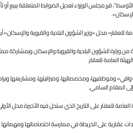
”، قرر مجلس الوزراء تعديل الضوابط المتعلقة ببيع أو تأجير
الإسكان».
امة للعقار» محل «وزير الشؤون البلدية والقروية والإسكان» أي
وزارة الشؤون البلدية والقروية والإسكان وبمشاركة ممثلين م
هيئة العامة للعقار.
افي» وموظفيها، ومخصصاتها، وميزانيتها، ومشاريعها وبرامجه
 إلى المقام السامي.
العامة للعقار على التاريخ الذي ستحل فيه الأخيرة محل الأولى
دات عقارية على الخريطة في ممارسة اختصاصاتها ومهماتها الحا