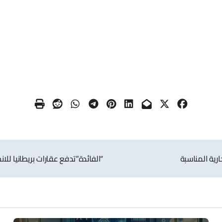
رية المناسبة
“الفائدة”تدفع عقارات بريطانيا للانخ