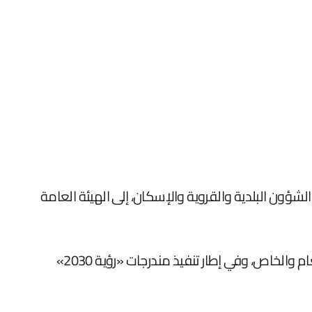
الشؤون البلدية والقروية والإسكان، إلى الهيئة العامة
ويأتي هذا الإجراء من ضمن الإجراءات المتخذة لتنظيم القطاع العقاري في المملكة، وتعزيز الشراكة بين القطاعين العام والخاص، وفي إطار تنفيذ مندرجات «رؤية 2030»