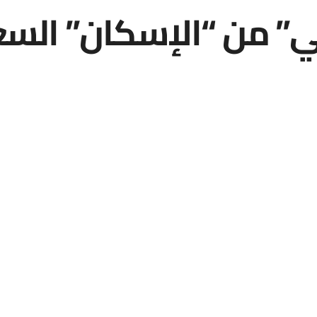
” من “الإسكان” السع