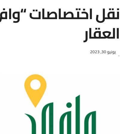
نقل اختصاصات “وافي
العقار
يونيو 30, 2023