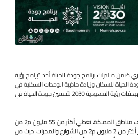
ي ضمن مبادرات برنامج جودة الحياة أحد “برامج رؤية
ن جودة الحياة للسكان وزيادة جاذبية الوحدات السكنية في
تلك المشاريع، إذ ستسهم المبادرة في تقليل الانبعاثات الكربونية المسببة للتلوث في المناطق السكنية تحقيقًا لمستهدفات رؤية السعودية 2030 لتحسين جودة الحياة في
‎وتستهدف الوزارة من خلال المبادرة زراعة أكثر من مليون وثلاث مئة ألف شجرة في أكثر من 50 مشروعًا في مختلف مناطق المملكة، تغطي أكثر من 55 مليون م2 من
مساحات المشاريع، والتي تحتضن 100 ألف وحدة سكنية وعدد من المدارس والمرافق الأخرى، بالإضافة إلى تشجير أكثر من 2 مليون م2 من الشوارع والممرات، حيث من