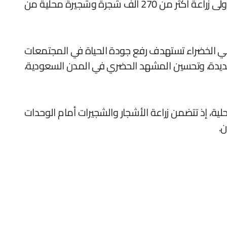
المقرر أن يتم تنفيذ المبادرة عبر ثلاث مراحل تبدأ من العام الجاري حتى عام 2025، ليستهدف المشروع في مرحلته الأولى زراعة أكثر من 270 ألف شجرة وشجيرة محلية من
ضواحي الخضراء تستهدف رفع جودة الحياة في المجتمعات
لجديدة، وتحسين المشهد الحضري في المدن السعودية،
ية، إذ تتضمن زراعة الأشجار والشجيرات أمام الوحدات
.