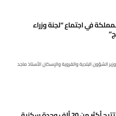
مملكة في اجتماع “لجنة وزراء
ج”
“الوطنية للإسكان” تتيح أكثر من 20 ألف وحدة سكنية