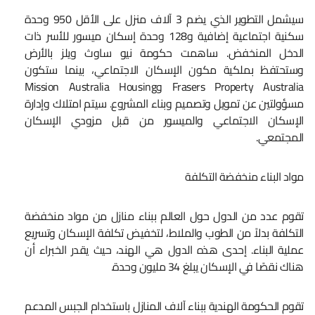
سيشمل التطوير الذي يضم 3 آلاف منزل على الأقل 950 وحدة
سكنية اجتماعية إضافية و128 وحدة إسكان ميسور للأسر ذات
الدخل المنخفض. ساهمت حكومة نيو ساوث ويلز بالأرض
وستحتفظ بملكية مكون الإسكان الاجتماعي، بينما ستكون
Frasers Property Australia وMission Australia Housing
مسؤولتين عن تمويل وتصميم وبناء المشروع. سيتم امتلاك وإدارة
الإسكان الاجتماعي والميسور من قبل مزودي الإسكان
المجتمعي.
مواد البناء منخفضة التكلفة
تقوم عدد من الدول حول العالم ببناء منازل من مواد منخفضة
التكلفة بدلاً من الطوب والملاط، لتخفيض تكلفة الإسكان وتسريع
عملية البناء. إحدى هذه الدول هي الهند، حيث يقدر الخبراء أن
هناك نقصًا في الإسكان يبلغ 34 مليون وحدة.
تقوم الحكومة الهندية ببناء آلاف المنازل باستخدام الجبس المدعم