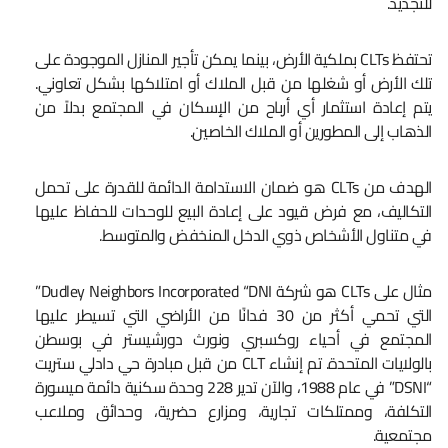
للتجديد.
تحتفظ CLTs بملكية الأرض، بينما يمكن تأجير المنازل الموجودة على
تلك الأرض أو شغلها من قبل الملاك أو امتلاكها بشكل تعاوني.
يتم إعادة استثمار أي أرباح من الإسكان في المجتمع بدلاً من
الذهاب إلى المطورين أو الملاك الخاصين.
الهدف من CLTs هو ضمان الاستدامة الدائمة للقدرة على تحمل
التكاليف، مع فرض قيود على إعادة البيع للوحدات للحفاظ عليها
في متناول الأشخاص ذوي الدخل المنخفض والمتوسط.
مثال على CLTs هو شركة Dudley Neighbors Incorporated “DNI”
التي تحمي أكثر من 30 فدانًا من الأراضي التي تسيطر عليها
المجتمع في أحياء روكسبري ونورث دورشيستر في بوسطن
بالولايات المتحدة. تم إنشاء CLT من قبل مبادرة حي دادلي ستريت
“DSNI” في عام 1988، والآن تدير 228 وحدة سكنية دائمة ميسورة
التكلفة، وممتلكات تجارية، ومزارع حضرية، وحدائق وملاعب
مجتمعية.