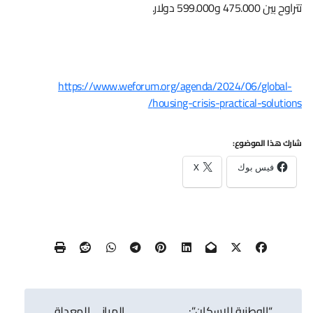
تتراوح بين 475.000 و599.000 دولار.
https://www.weforum.org/agenda/2024/06/global-
housing-crisis-practical-solutions/
شارك هذا الموضوع:
فيس بوك
X
تصفّح
“الوطنية للإسكان”:
المباني المعدلة