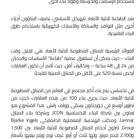
باستخدام الإسمنت والخرسانة ومواد بناء أخرى.
بعد الطباعة ثلاثية الأبعاد للهيكل الأساسي، يضيف البناؤون أجزاء
أخرى مثل النوافذ والسباكة والأسلاك الكهربائية باستخدام طرق
البناء التقليدية.
الفوائد الرئيسية للمنازل المطبوعة ثلاثية الأبعاد هي تقليل وقت
البناء – حيث يمكن أن تستغرق عملية “طباعة” الأساسات والجدران
من 24 إلى 48 ساعة – وتكاليف أقل، حيث تُقدر أن تكون العقارات
أرخص بنسبة 20% على الأقل من المنازل المبنية تقليديًا.
في تكساس، يتم بناء أكبر مجتمع في العالم من المنازل المطبوعة
ثلاثية الأبعاد، حيث يجري بناء 100 من هذه العقارات كجزء من
تطوير أوسع في جورجتاون يسمَّى وولف رانش. هذا المشروع هو
تعاون بين شركة البناء التكساسية ICON، وشركة بناء المنازل
Lennar، ومكتب الهندسة المعمارية الدانماركي Bjarke Ingels
Group. تتراوح أحجام المنازل المطبوعة ثلاثية الأبعاد بين 1.500
و2.100 قدم مربع، ولها ثلاث أو أربع غرف نوم ويتم بيعها بأسعار