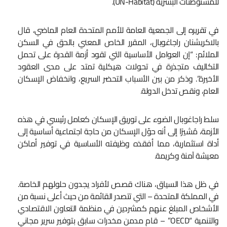
للمستوطنات البشرية (UN-Habitat).
في تقريره إلى الجمعية العامة للأمم المتحدة العام الماضي، قال
بالاكريشنان راجاغوبال، المقرر الخاص المعني بالحق في السكن
الملائم: “إن العوامل الأساسية التي تقود أزمة القدرة على تحمل
التكاليف متجذرة في تحولات هيكلية تمتد على مدى العقود
الأخيرة”. وذكر من بين الأسباب التحضر السريع، وانخفاض الإسكان
العام، ونقص تدخل الدولة.
سلط راجاغوبال الضوء على توريق الإسكان كعامل رئيسي في هذه
الأزمة، مُشيرًا إلى أنه حوّل الإسكان من حاجة اجتماعية أساسية إلى
أداة استثمارية، مما أفقدَه وظيفته الأساسية في توفير أماكن
معيشة آمنة وكريمة.
في ظل هذا السياق، هناك قصص لأفراد يجدون حلولهم الخاصة.
في المملكة المتحدة – التي تتصدر القائمة من حيث أعلى نسبة من
الأشخاص المبلغ عنهم كمشردين في منظمة التعاون الاقتصادي
والتنمية “OECD” – قام مدمن مخدرات سابق بتوفير سرير مجاني