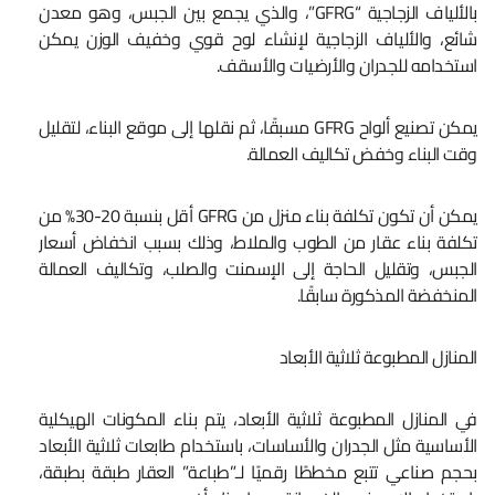
بالألياف الزجاجية “GFRG”، والذي يجمع بين الجبس، وهو معدن
شائع، والألياف الزجاجية لإنشاء لوح قوي وخفيف الوزن يمكن
استخدامه للجدران والأرضيات والأسقف.
يمكن تصنيع ألواح GFRG مسبقًا، ثم نقلها إلى موقع البناء، لتقليل
وقت البناء وخفض تكاليف العمالة.
يمكن أن تكون تكلفة بناء منزل من GFRG أقل بنسبة 20-30% من
تكلفة بناء عقار من الطوب والملاط، وذلك بسبب انخفاض أسعار
الجبس، وتقليل الحاجة إلى الإسمنت والصلب، وتكاليف العمالة
المنخفضة المذكورة سابقًا.
المنازل المطبوعة ثلاثية الأبعاد
في المنازل المطبوعة ثلاثية الأبعاد، يتم بناء المكونات الهيكلية
الأساسية مثل الجدران والأساسات، باستخدام طابعات ثلاثية الأبعاد
بحجم صناعي تتبع مخططًا رقميًا لـ”طباعة” العقار طبقة بطبقة،