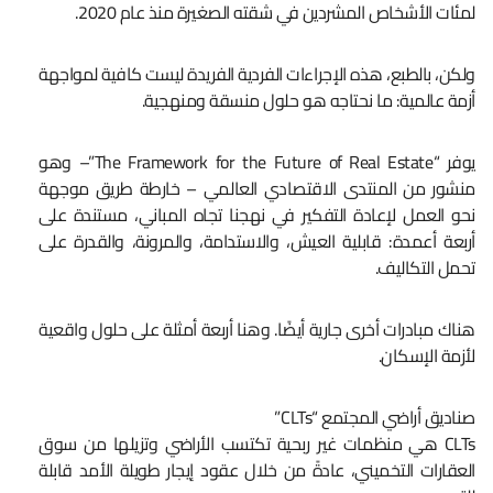
لمئات الأشخاص المشردين في شقته الصغيرة منذ عام 2020.
ولكن، بالطبع، هذه الإجراءات الفردية الفريدة ليست كافية لمواجهة
أزمة عالمية: ما نحتاجه هو حلول منسقة ومنهجية.
يوفر “The Framework for the Future of Real Estate”– وهو
منشور من المنتدى الاقتصادي العالمي – خارطة طريق موجهة
نحو العمل لإعادة التفكير في نهجنا تجاه المباني، مستندة على
أربعة أعمدة: قابلية العيش، والاستدامة، والمرونة، والقدرة على
تحمل التكاليف.
هناك مبادرات أخرى جارية أيضًا. وهنا أربعة أمثلة على حلول واقعية
لأزمة الإسكان.
صناديق أراضي المجتمع “CLTs”
CLTs هي منظمات غير ربحية تكتسب الأراضي وتزيلها من سوق
العقارات التخميني، عادةً من خلال عقود إيجار طويلة الأمد قابلة