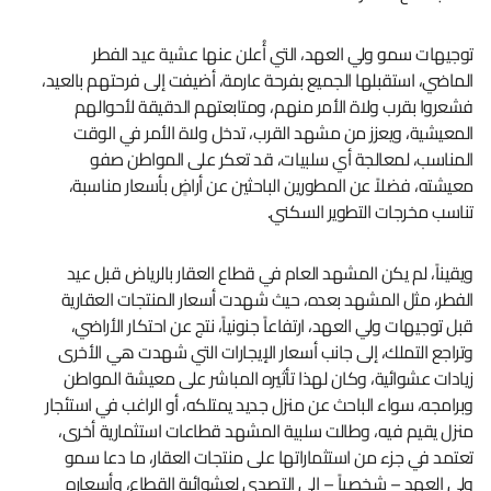
توجيهات سمو ولي العهد، التي أُعلن عنها عشية عيد الفطر
الماضي، استقبلها الجميع بفرحة عارمة، أضيفت إلى فرحتهم بالعيد،
فشعروا بقرب ولاة الأمر منهم، ومتابعتهم الدقيقة لأحوالهم
المعيشية، ويعزز من مشهد القرب، تدخل ولاة الأمر في الوقت
المناسب، لمعالجة أي سلبيات، قد تعكر على المواطن صفو
معيشته، فضلاً عن المطورين الباحثين عن أراضٍ بأسعار مناسبة،
تناسب مخرجات التطوير السكني.
ويقيناً، لم يكن المشهد العام في قطاع العقار بالرياض قبل عيد
الفطر، مثل المشهد بعده، حيث شهدت أسعار المنتجات العقارية
قبل توجيهات ولي العهد، ارتفاعاً جنونياً، نتج عن احتكار الأراضي،
وتراجع التملك، إلى جانب أسعار الإيجارات التي شهدت هي الأخرى
زيادات عشوائية، وكان لهذا تأثيره المباشر على معيشة المواطن
وبرامجه، سواء الباحث عن منزل جديد يمتلكه، أو الراغب في استئجار
منزل يقيم فيه، وطالت سلبية المشهد قطاعات استثمارية أخرى،
تعتمد في جزء من استثماراتها على منتجات العقار، ما دعا سمو
ولي العهد – شخصياً – إلى التصدي لعشوائية القطاع، وأسعاره