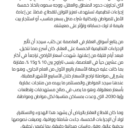
التي تجاوزت حدود المنطق والعقل، ووجه سموه باتخاذ خمسة
إجراءات تنظيمية، تستهدف تعزيز التوازن للقطاع، فضلاً عن إعادة
الأمل للمواطن بإمكانية شراء منزل بسعر مناسب، أو استئجار بيت
بقيمة لا تربك حساباته وتؤثر على معيشته.
من يتابع أسواق العقار في العاصمة عن كثب، سيجد أن تأثير
الإجراءات التنظيمية الخمسة على العقار، كان أسرع مما نتخيل،
فبعد أيام قليلة من إعلانها، شهدت أسعار الأراضي تراجعاً في أكثر
من عشرين حياً في العاصمة، بنسب تتراوح بين 10 % و15 %، مقارنة
بما كانت عليه خريطة الأسعار بالربع الأول من العام الجاري، وهو ما
يشير إلى مواصلة تراجع الأسعار خلال الأسابيع الأشهر المقبلة،
عندها سيجد المواطن والمستثمر ما يريده من منتجات عقارية
بأسعار معقولة، وهو ما يصب في صالح مستهدفات وتطلعات
رؤية 2030، التي وعدت بمساكن مناسبة لكل مواطن ومواطنة.
وما كان لقطاع العقار بالرياض أن يشهد هذا الهدوء والاستقرار،
لولا أن الإجراءات الخمسة، جاءت شاملة ووافية، وصيغت نصوصها
بحرفية عالية، وفق دراسات ميدانية دقيقة، بما تضمن تحقيق