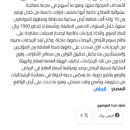
الأهداف المرجوة منها، وهو ما أسهم في سرعة معالجة
عشوائية القطاع، خاصة أنها تضمنت قرارات داعمة من خلال توفير
بين 10 و40 ألف قطعة أرض سكنية مخططة ومطورة للمواطنين
سنوياً، خلال السنوات الخمس المقبلة، وبأسعار لا تتجاوز 1500 ريال
للمتر المربع، واتخاذ إجراءات نظامية لإصدار تعديلات مقترحة على
نظام رسوم الأراضي البيضاء بصورة عاجلة، وكان لبند الإيجارات نصيبه
من الإجراءات، التي شددت على ضرورة ضبط العلاقة بين المؤجرين
والمستأجرين بما يكفل تحقيق التوازن بين مصالح الأطراف، وتوج
الجدوى من تلك الإجراءات، تكليف الهيئة العامة للعقار والهيئة
الملكية لمدينة الرياض برصد ومراقبة أسعار العقار في الرياض
والرفع بتقارير دورية، ما يعكس جدية الدولة في معالجة الإشكاليات
من جذورها، وبأسرع وقت ممكن، وهو ما حدث على أرض الواقع.
المصدر:
الرياض
شارك هذا الموضوع:
فيس بوك
X