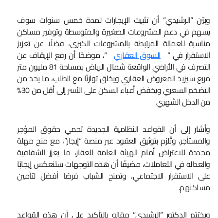
وبيّن “الرشيدي” أن تثبيت الإيجارات لمدة خمس سنوات سوف
يسهم في دعم المشروعات الصغيرة والمتوسطة وتوفير مساكن
مناسبة للعمالة المرتبطة بالمشروعات الكبرى، فضلًا عن تعزيز
الاستقرار في “
السوق العقاري
“، موضحًا أن رفع الإيقاف عن
التصرف في الأراضي الواقعة شمال الرياض بمساحة 81 مليون متر
مربع سيزيد المعروض العقاري ويخلق توازنًا مع الطلب، ما يحد من
التضخم السعري ويخفض أعباء السكن على الأسر إلى أقل من 30%
من الدخل الشهري.
وأشار إلى أن القواعد النظامية الجديدة تحمي حقوق المؤجر
والمستأجر، وتُلزم بتوثيق العقود عبر منصة “إيجار”، مع منح مهلة
محددة للاعتراض أمام الهيئة العامة للعقار، ما يعزز الشفافية
والعدالة في التعاملات، مضيفًا أن هذه التوجهات ستنعكس إيجابًا
على الاستقرار الاجتماعي، وتمنح الشباب فرصًا أفضل لتأمين
مساكنهم.
ويختتم الدكتور “الرشيدي” مقاله بالتأكيد على أن هذه القواعد