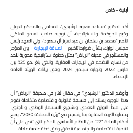
أبنية – خاص
أكد الدكتور “مساعد سعود الرشيدي”، المحامي والمحكم الدولي
وخبير الحوكمة والاستراتيجية، أن توجيه صاحب السمو الملكي
الأمير “محمد بن سلمان بن عبدالعزيز آل سعود”، ولي العهد رئيس
مجلس الوزراء، بشأن ضوابط تنظيم
العلاقة الإيجارية
بين المؤجر
والمستأجر في مدينة “الرياض” يمثل خطوة استراتيجية محورية للحد
من تسارع التضخم في الإيجارات العقارية، والذي بلغ نحو 25% بين
مارس 2022 ونهاية سبتمبر 2024 وفق بيانات الهيئة العامة
للإحصاء.
وأوضح الدكتور “الرشيدي” في مقال نُشر في صحيفة “الرياض” أن
هذا التوجيه يستند إلى فلسفة قانونية واقتصادية متكاملة تقوم
على مبدأ التوازن العقدي وتشجيع الاستثمار الوطني والأجنبي،
وحماية الثروة العقارية بما ينسجم مع “رؤية المملكة 2030″، ومع
أحكام المادة “22” من النظام الأساسي للحكم التي تنص على أن
التنمية الاقتصادية والاجتماعية تتحقق وفق خطة علمية عادلة.