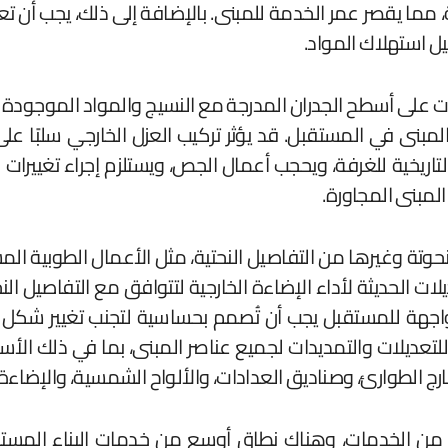
ما يقصر عمر الخدمة للمبنى. بالإضافة إلى ذلك، يجب أن تعمل
يل استهلاك المواد.
لات على أسطح الجدران المدرجة مع النسيج والمواد الموجودة
ء المبنى في المستقبل. قد يؤثر تركيب العزل الخارجي سلبًا ع
لتاريخية للغرفة، ويحجب أعمال الجص، ويستلزم إجراء تغييرات 
المبنى المجاورة.
حوتة وغيرها من التفاصيل النحتية، مثل الأعمال الطوبية المشكّل
 الحديثة لأداء الإضاءة الخارجية لتتوافق مع التفاصيل ال
الواجهة للمستقبل يجب أن تُصمم بحساسية لتجنب تغيير شكل ا
عديلات والتمديدات لجميع عناصر المبنى، بما في ذلك الأسطح، 
ج الطوارئ، وصناديق العدادات، والألواح الشمسية، والإضاءة 
 من الخدمات، وهناك نطاق أوسع من خدمات البناء المست