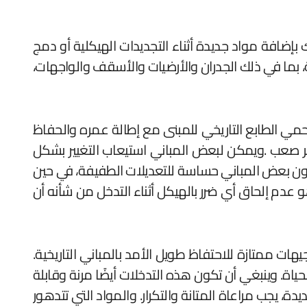
إضافة مواد جديدة أثناء التجديدات الهيكلية أو دمج
ة، بما في ذلك الجدران والأرضيات والأسقف والواجهات،
مي الطابع التاريخي للمبنى مع إطالة عمره والحفاظ
 أمر صعب .ويمكن لبعض المباني استيعاب التغيير بشكل
تكون بعض المباني حساسة للتعديلات الطفيفة، في حين
دم إلحاق أي ضرر بالهيكل أثناء التدخل من شأنه أن
يهات ممتازة للاحتفاظ طويل الأمد بالمباني التاريخية.
لحياة. وينبغي أن تكون هذه التدخلات أيضًا مرنة وقابلة
ة، يجب مراعاة المتانة والتكرار. والمواد التي تتدهور