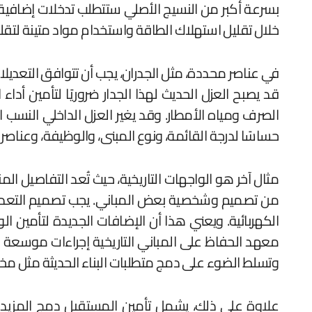
بسرعة أكبر من النسيج الأصلي ستتطلب تدخلات إضافية، م
خلال تقليل استهلاك الطاقة واستخدام مواد متينة لتقل
في عناصر محددة، مثل الجدران، يجب أن تتوافق التعدي
قد يصبح العزل الحديث لهذا الجدار ضروريًا لتأمين أدا
الصرف ومياه الأمطار. وقد يغير العزل الداخلي النسب ا
حساسًا لدرجة القائمة، ونوع المبنى، والوظيفة، وعناصر 
مثال آخر هو الواجهات التاريخية، حيث تُعد التفاصيل المن
من تصميم وشخصية بعض المباني. يجب تصميم التعديلات
الكهربائية. ويعني هذا أن الإضافات الجديدة لتأمين 
معهد الحفاظ على المباني التاريخية إجراءات موسعة للت
وتسلط الضوء على دمج متطلبات البناء الحديثة مثل مخار
علاوة على ذلك، يشمل تأمين المستقبل دمج المزيد