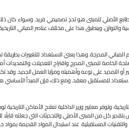
طابع الأصلي للمبنى هو تحدٍ تصميمي فريد. وسواء كان ذلك ب
ية والتوازن. وينطبق هذا على مختلف عناصر المباني التاريخي
باني المدرجة. وهذا يعني الاستعداد للتغييرات بطريقة تح
صلحة الخاصة للمبنى المدرج واقتراح التعديلات والتمديدات
ر أو التمديد على نوعه وأهميته ومزايا العمل الجديد. وقد 
تعداد للمستقبل معقد. ومع ذلك، فإن المبدأ الأساسي هو ع
خية، وتوفر معايير وزير الداخلية لعلاج الأماكن التاريخية توج
س بتقدير كل من المبنى الأصلي والتحديثات التي جعلته قابلًا ل
والتقنيات المستقبلية. عند استبدال المواد القديمة بمواد جديد