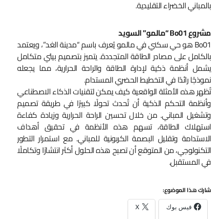
بالمباني الخضراء التقليدية.
مشروع Bo01 “مالمو” السويد
Bo01 هو حي سكني في مالمو يُعرف باسم “مدينة الغد”، ويعتمد
بالكامل على مصادر الطاقة المتجددة. يتميز بتصميم بيئي متكامل
يشمل أنظمة ذكية لإدارة الطاقة والراحة الحرارية، مما يجعله
نموذجًا رائدًا في التخطيط الحضري المستدام.
تُظهر هذه الأمثلة الواقعية كيف يمكن لتقنيات الذكاء الاصطناعي
وأنظمة التحكم الذكية أن تُحدث تحولًا كبيرًا في طريقة تصميم
وتشغيل المباني. من خلال تحسين الراحة الحرارية وزيادة كفاءة
استهلاك الطاقة، تسهم هذه الأنظمة في تحقيق أهداف
الاستدامة وتقليل البصمة الكربونية للمباني. مع استمرار التطور
التكنولوجي، من المتوقع أن تصبح هذه الحلول أكثر انتشارًا وتكاملًا
في المستقبل.
شارك هذا الموضوع:
فيس بوك
X