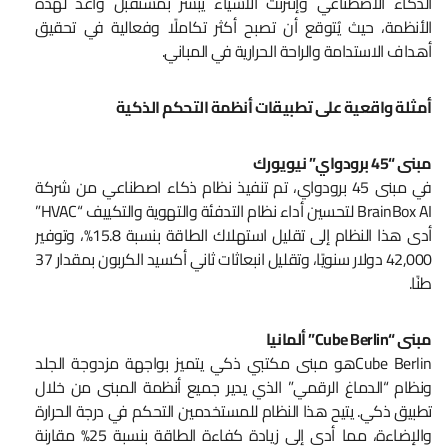
الذكاء الاصطناعي وإنترنت الأشياء يُبشر بمستقبل واعد لهذه
الأنظمة، حيث يُتوقع أن تصبح أكثر تكاملًا وفعالية في تحقيق
أهداف الاستدامة والراحة الحرارية في المباني.
أمثلة واقعية على تطبيقات أنظمة التحكم الذكية
مبنى “45 برودواي” نيويورك
في مبنى 45 برودواي، تم تنفيذ نظام ذكاء اصطناعي من شركة
BrainBox AI لتحسين أداء نظام التدفئة والتهوية والتكييف “HVAC”
أدى هذا النظام إلى تقليل استهلاك الطاقة بنسبة 15.8%، وتوفير
42,000 دولار سنويًا، وتقليل انبعاثات ثاني أكسيد الكربون بمقدار 37
طنًا.
مبنى “Cube Berlin” ألمانيا
Cube Berlinهو مبنى مكتبي ذكي يتميز بواجهة مزدوجة الجلد
ونظام “الدماغ الرقمي” الذي يدير جميع أنظمة المبنى من خلال
تطبيق ذكي. يتيح هذا النظام للمستخدمين التحكم في درجة الحرارة
والإضاءة، مما أدى إلى زيادة كفاءة الطاقة بنسبة 25% مقارنة