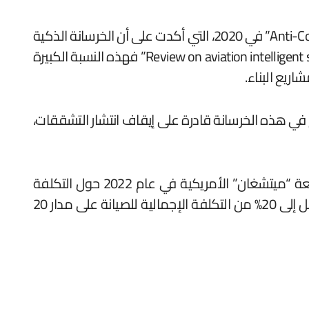
واحدة من الدراسات الأكثر شمولية حول تقنيات الخرسانة الذكية جاءت من دورية “Anti-Corrosion Methods and Materials” في 2020، التي أكدت على أن الخرسانة الذكية
يمكن أن تخفض تكاليف الصيانة بمقدار 30% إلى 40%. بحسب الدراسة المُعنوَنة “Review on aviation intelligent self-healing anti-corrosion coating” فهذه النسبة الكبيرة
اريع البناء.
م في هذه الخرسانة قادرة على إيقاف انتشار التشققات،
أجرتها جامعة “ميتشغان” الأمريكية في عام 2022 حول التكلفة
الفعالة للخرسانة الذكية، تم التأكيد على أن استخدامها في المباني ذات الطوابق العليا والطرق السريعة يوفر ما يصل إلى 20% من التكلفة الإجمالية للصيانة على مدار 20