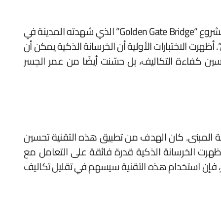
تعتبر مدينة كاليفورنيا الأمريكية من أوائل الأماكن التي بدأت تطبيق الخرسانة الذكية في بناء الطرق والجسور. ففي مشروع “Golden Gate Bridge” الذي شهدته المدينة في
ش”. أظهرت الاختبارات الأولية أن الخرسانة الذكية يمكن أن
يجة لم تؤثر فقط في تحسين كفاءة التكاليف، بل حسّنت أيضًا من عمر الجسر
 عام 2020 تقنية الخرسانة الذكية لتقليل صيانة المبنى. كان الهدف من تطبيق هذه التقنية تحسين
لبناء وتقليل الأثر البيئي للمشروع. وفقًا للدراسة التي أجرتها الشركة البريطانية للبناء “Balfour Beatty”، أظهرت الخرسانة الذكية قدرة فائقة على التعامل مع
ير، فإن استخدام هذه التقنية سيسهم في تقليل تكاليف