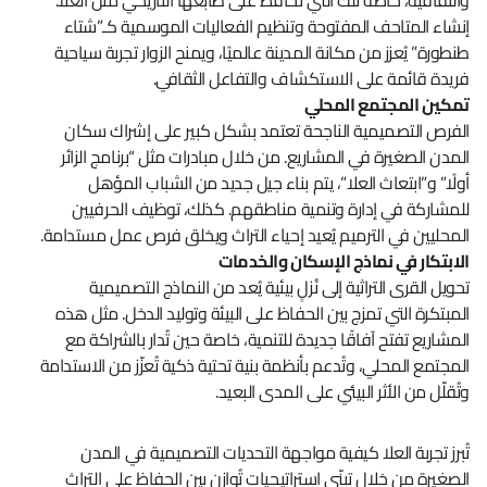
إنشاء المتاحف المفتوحة وتنظيم الفعاليات الموسمية كـ”شتاء
طنطورة” يُعزز من مكانة المدينة عالميًا، ويمنح الزوار تجربة سياحية
فريدة قائمة على الاستكشاف والتفاعل الثقافي.
تمكين المجتمع المحلي
الفرص التصميمية الناجحة تعتمد بشكل كبير على إشراك سكان
المدن الصغيرة في المشاريع. من خلال مبادرات مثل “برنامج الزائر
أولًا” و”ابتعاث العلا”، يتم بناء جيل جديد من الشباب المؤهل
للمشاركة في إدارة وتنمية مناطقهم. كذلك، توظيف الحرفيين
المحليين في الترميم يُعيد إحياء التراث ويخلق فرص عمل مستدامة.
الابتكار في نماذج الإسكان والخدمات
تحويل القرى التراثية إلى نُزلٍ بيئية يُعد من النماذج التصميمية
المبتكرة التي تمزج بين الحفاظ على البيئة وتوليد الدخل. مثل هذه
المشاريع تفتح آفاقًا جديدة للتنمية، خاصة حين تُدار بالشراكة مع
المجتمع المحلي، وتُدعم بأنظمة بنية تحتية ذكية تُعزّز من الاستدامة
وتُقلّل من الأثر البيئي على المدى البعيد.
تُبرز تجربة العلا كيفية مواجهة التحديات التصميمية في المدن
الصغيرة من خلال تبنّي استراتيجيات تُوازن بين الحفاظ على التراث