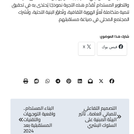
والتطوير المستدام. تُقدّم هذه التجربة نموذجًا يُحتذى به في تحقيق
تنمية متكاملة تُعزّز الهوية الثقافية، وتُطوّر البنية التحتية، وتُشرك
المجتمع المحلي في صياغة مستقبلهم.
شارك هذا الموضوع:
فيس بوك
X
تصفّح
التصميم التفاعلي
البناء المستدام..
المقالات
للمباني العامة.. تأثير
واقعية التوجهات
البيئة المبنية على
والتقنيات
السلوك البشري
المستقبلية بعد
2024