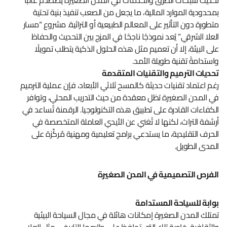
بمحدودية الموارد المالية، ما يجعل من الصعب تنفيذ بنية تحتية
متطورة دون التأثير على المعالم الطبيعية أو التراثية. مشروع “مسار
العلا الشرقي” يُعد نموذجًا ناجحًا في المزج بين التحديث والحفاظ
على البيئة، إلا أن تعميم مثل هذه الحلول الذكية يتطلب تمويلًا
واستدامةً تقنية طويلة الأمد.
تحديات الترميم والتقنيات المتقدمة
رغم اعتماد تقنيات حديثة كالمسح ثلاثي الأبعاد، فإن عملية الترميم
في المدن الصغيرة تظل معقدة من حيث التدريب المحلي، وتوافر
الكفاءات القادرة على تطبيق هذه التكنولوجيا. الرقمنة تُساعد في
أرشفة التراث، لكنها لا تُغني عن الأيدي العاملة المتخصصة في
الحرف التقليدية، ما يستدعي برامج تعليمية ومهنية مُركَّزة على
المدى الطويل.
الفرص التصميمية في المدن الصغيرة
بوابة للسياحة المستدامة
تمتلك المدن الصغيرة إمكانات هائلة في مجال السياحة البيئية
والثقافية، خاصة تلك التي تحافظ على طابعها التاريخي مثل العلا.