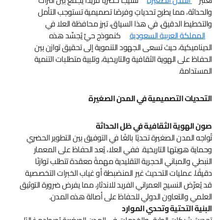
والحداثة، مما يطرح تحدياتٍ وفرصًا تصميمية تستوجب التأمل
والتخطيط الدقيق. في هذا السياق، تبرز محافظة العلا في
المملكة العربية السعودية
كنموذج حيٍّ يُجسِّد هذه
الديناميكية، حيث تسعى الجهود التنموية إلى تحقيق توازن بين
الحفاظ على الهوية الثقافية والتاريخية، وتلبية متطلبات التنمية
المستدامة.
التحديات التصميمية في المدن الصغيرة
صون الهوية الثقافية في ظل الحداثة
تُواجه المدن الصغيرة تحديًا بالغًا في التوفيق بين التطوير الحضري
وحماية هويتها التاريخية. ففي العلا، يُعد الحفاظ على المعمار
النبطي والمباني الحجرية التقليدية مهمةً معقدة تتطلب توازنًا
دقيقًا. عمليات التحديث غير المنضبطة أو غياب الخبرات التخصصية
قد يُعرّض النسيج العمراني الفريد للاندثار، مما يفرض ضرورة التوثيق
العلمي والتعاون الدولي للحفاظ على أصالة هذه المدن.
البنية التحتية وتحدي الموارد
تحديث شبكات الطرق والخدمات في المدن الصغيرة يُصطدم غالبًا