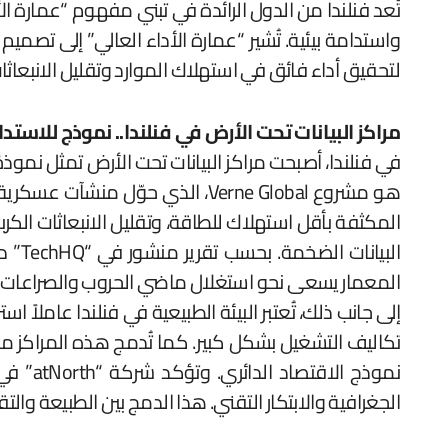
تُعد فنلندا من الدول الرائدة في تبني مفهوم “عمارة ا
واستدامة بيئية. تُشير “عمارة الأداء العالي” إلى تصميم 
لتحقيق أداء فائق في استهلاك الموارد وتقليل الانبعاثا
مراكز البيانات تحت الأرض في فنلندا.. نموذج للاستد
في فنلندا، أصبحت مراكز البيانات تحت الأرض تمثل نموذجًا 
هو مشروع Verne Global، الذي حو
المكثفة بأقل استهلاك للطاقة، وتقليل الانبعاثات الكرب
المعمار يسعى نحو استغلال ماضي الحروب والصراعات و
إلى جانب ذلك، تُعتبر البيئة الطبيعية في فنلندا عاملاً 
تكاليف التشغيل بشكل كبير. كما تُدمج هذه المراكز مع
الجغرافية والابتكار التقني. هذا الدمج بين الطبيعة والتق