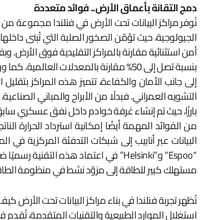
دمج التقانة بأعماق الأرض.. فوائد متعددة
تُوفر مراكز البيانات تحت الأرض في فنلندا مجموعة من ا
الجيولوجية، حيث تؤمّن الصخور الصلبة التي تُبنى داخله
بنسبة تصل إلى 50% مقارنة بالمعدلات العالمية، كما ورد في تقرير وكالة الطاقة الفنلندية لعام 2024.
إلى جانب الأمان والكفاءة، تتميز هذه المراكز بتقليل
بارزًا، حيث تم إنشاء غرفة خوادم داخل نفق عسكري سابق دون أي أثر بصري على
من الفوائد المهمة أيضًا إمكانية استرداد الحرارة الن
البيانات عبر أنابيب إلى شبكات التدفئة المركزية في 
مستهلك كبير للطاقة إلى مزوّد نشط في منظومة الطاق
تُظهر تجربة فنلندا في بناء مراكز البيانات تحت الأرض
استغلال الموارد الطبيعية والتقنيات المتقدمة، تُقدم فنل