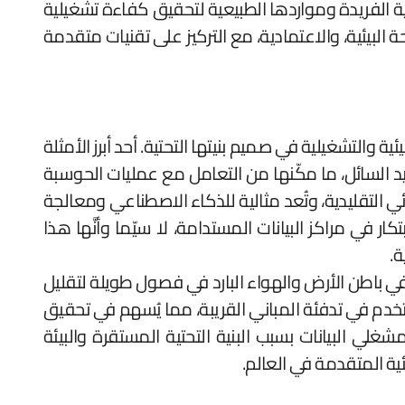
تية الفريدة ومواردها الطبيعية لتحقيق كفاءة تشغيلية
احة البيئية، والاعتمادية، مع التركيز على تقنيات متقدمة
ية والتشغيلية في صميم بنيتها التحتية. أحد أبرز الأمثلة
ى التبريد السائل، ما مكّنها من التعامل مع عمليات الحوسبة
ئي التقليدية، وتُعد مثالية للذكاء الاصطناعي ومعالجة
موذج يضع فنلندا في طليعة الابتكار في مراكز البيانات المستدامة، لا سيّما وأنَّها هذا
.
فضة في باطن الأرض والهواء البارد في فصول طويلة لتقليل
تخدم في تدفئة المباني القريبة، مما يُسهم في تحقيق
” أن فنلندا أصبحت مركز جذب عالمي لمشغلي البيانات بسبب البنية التحتية المستقرة والبيئة
يئية المتقدمة في العالم.