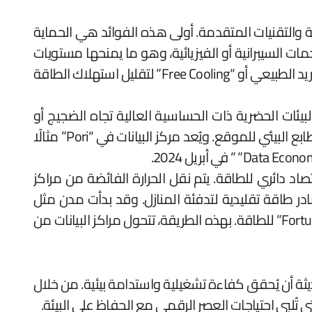
امة والتقنيات المتقدمة. أولى هذه الفوائد هي الحماية
مات السيبرانية أو الفيزيائية، وهو ما يمنحها مستويات
أمن استثنائية مقارنة بالمراكز التقليدية فوق الأرض. وبفضل المناخ الفنلندي البارد على مدار العام، تُستخدم تقنيات التبريد الطبيعي أو “Free Cooling” لتقليل استهلاك الطاقة
بيئات الحضرية ذات الحساسية العالية تجاه الضجيج أو
التشويه العمراني. فبدلًا من الأبراج والمباني الصناعية، يتم دمج البنية التحتية بسلاسة في باطن الأرض، مما يحفظ الطابع البيئي للموقع. ويُعد مركز البيانات في “Pori” مثالًا
صاد دائري للطاقة. يتم نقل الحرارة الفائضة من مراكز
ادر طاقة تقليدية لتدفئة المنازل. وقد بدأت مدن مثل
“Espoo” و”Helsinki” في اعتماد هذه التقنية رسميًا ضمن خططها البيئية بحلول عام “2025”، وفقًا لتقرير شركة “Fortum” للطاقة. بهذه الطريقة، تتحول مراكز البيانات من
يثة أن يُحقق كفاءة تشغيلية واستدامة بيئية. من خلال
ي تُلبي احتياجات العصر الرقمي مع الحفاظ على البيئة.