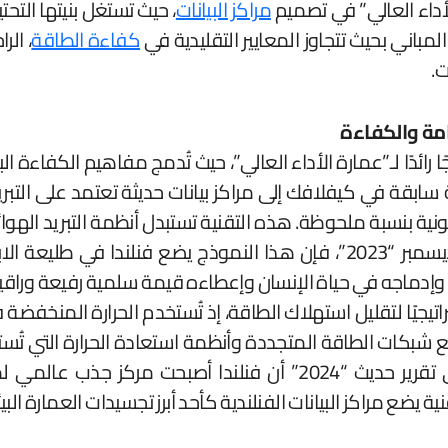
لأداء العالي” في تصميم
مراكز البيانات
، حيث تستغل بنيتها التح
المباني بحيث تتجاوز المعايير التقليدية في
كفاءة الطاقة
، الر
ت.
امة والكفاءة
رائدًا لـ”عمارة الأداء العالي”، حيث تُدمج مفاهيم الكفاءة البيئ
ّل منشآت عسكرية سابقة في كيفلافك إلى مراكز بيانات حديثة تعتمد عل
ونية بنسبة ملحوظة. هذه التقنية تستبدل أنظمة التبريد الهوا
البيانات الضخمة. بحسب تقرير منشور في “TechHQ” ديسمبر “2023”، فإن هذا الن
إدماجه في حياة الإنسان وإعطاءه قيمة سلمية رفيعة وراقية
استراتيجيًا لتقليل استهلاك الطاقة، إذ تُستخدم الحرارة المنخ
 شبكات الطاقة المتجددة وأنظمة استعادة الحرارة التي تُس
نموذج الاقتصاد الدائري. وتؤكد شركة “atNorth” في تقرير حديث “2024
نية يضع مراكز البيانات الفنلندية كأحد أبرز تجسيدات العمارة الب