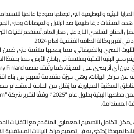
لمزايا البيئية والوظيفية التي تجعلها نموذجًا عالميًا للاستد
ا هذه المنشآت درعًا طبيعيًا ضد الزلازل والفيضانات وحتى الهج
 التلوث البصري والضوضائي، مما يجعلها ملائمة حتى ضمن ال
 المدينة، كما وثّقته منصة Data Economy Finland” ” في أبريل 2024.
اتجة عن مراكز البيانات، وهي ميزة متقدمة تُسهم في بناء اقت
المناطق السكنية المجاورة، ما يُقلل من الحاجة لاستخدام مص
ة المستدامة.
 كيف يمكن لتكامل التصميم المعماري المتقدم مع التقنيات الحد
ندا نموذجًا يُحتذى به في تصميم مراكز البيانات المستقبلية الت