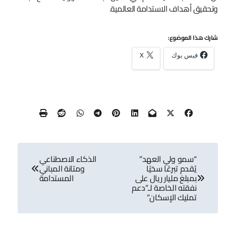
وتحقيق أهداف الاستدامة العالمية.
شارك هذا الموضوع:
فيس بوك
X
تصفّح
“سمو ولي العهد”
الذكاء الاصطناعي
المقالات
يُقدم تبرعًا سخيًا
ومتانة المباني
بمبلغ مليار ريال على
المستدامة
نفقته الخاصة لـ”دعم
تمليك الإسكان”