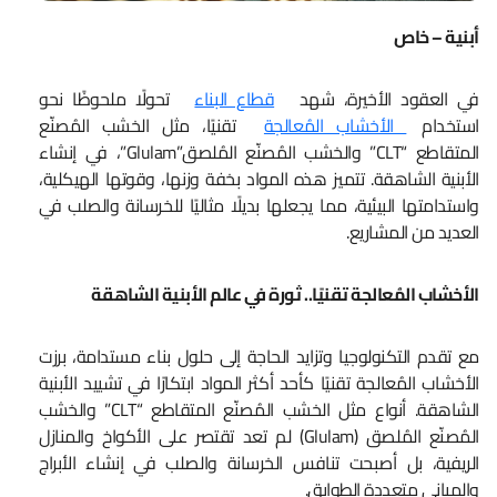
أبنية – خاص
في العقود الأخيرة، شهد
قطاع البناء
تحولًا ملحوظًا نحو
استخدام
الأخشاب المُعالجة
تقنيًا، مثل الخشب المُصنّع
المتقاطع “CLT” والخشب المُصنّع المُلصق”Glulam”، في إنشاء
الأبنية الشاهقة. تتميز هذه المواد بخفة وزنها، وقوتها الهيكلية،
واستدامتها البيئية، مما يجعلها بديلًا مثاليًا للخرسانة والصلب في
العديد من المشاريع.
الأخشاب المُعالجة تقنيًا.. ثورة في عالم الأبنية الشاهقة
مع تقدم التكنولوجيا وتزايد الحاجة إلى حلول بناء مستدامة، برزت
الأخشاب المُعالجة تقنيًا كأحد أكثر المواد ابتكارًا في تشييد الأبنية
الشاهقة. أنواع مثل الخشب المُصنّع المتقاطع “CLT” والخشب
المُصنّع المُلصق (Glulam) لم تعد تقتصر على الأكواخ والمنازل
الريفية، بل أصبحت تنافس الخرسانة والصلب في إنشاء الأبراج
والمباني متعددة الطوابق.