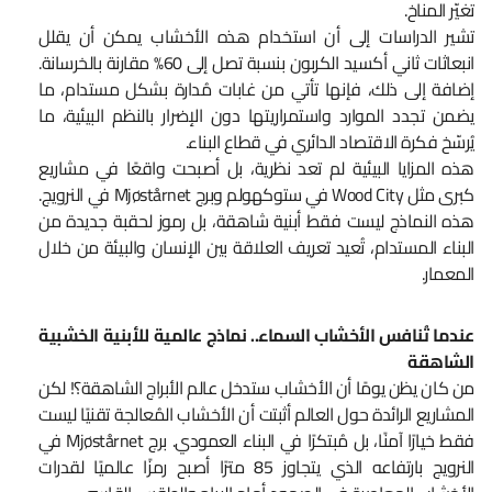
تغيّر المناخ.
تشير الدراسات إلى أن استخدام هذه الأخشاب يمكن أن يقلل
انبعاثات ثاني أكسيد الكربون بنسبة تصل إلى 60% مقارنة بالخرسانة.
إضافة إلى ذلك، فإنها تأتي من غابات مُدارة بشكل مستدام، ما
يضمن تجدد الموارد واستمراريتها دون الإضرار بالنظم البيئية، ما
يُرسّخ فكرة الاقتصاد الدائري في قطاع البناء.
هذه المزايا البيئية لم تعد نظرية، بل أصبحت واقعًا في مشاريع
كبرى مثل Wood City في ستوكهولم وبرج Mjøstårnet في النرويج.
هذه النماذج ليست فقط أبنية شاهقة، بل رموز لحقبة جديدة من
البناء المستدام، تُعيد تعريف العلاقة بين الإنسان والبيئة من خلال
المعمار.
عندما تُنافس الأخشاب السماء.. نماذج عالمية للأبنية الخشبية
الشاهقة
من كان يظن يومًا أن الأخشاب ستدخل عالم الأبراج الشاهقة؟! لكن
المشاريع الرائدة حول العالم أثبتت أن الأخشاب المُعالجة تقنيًا ليست
فقط خيارًا آمنًا، بل مُبتكرًا في البناء العمودي. برج Mjøstårnet في
النرويج بارتفاعه الذي يتجاوز 85 مترًا أصبح رمزًا عالميًا لقدرات