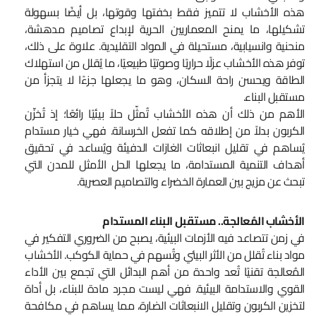
هذه الأخشاب لا تتميز فقط بخفتها وقوتها، بل أيضًا بسهولة
تشكيلها، ما يمنح المعماريين الحرية لإبداع تصاميم مدهشة،
منحنية وانسيابية، مستحيلة في المواد التقليدية. علاوة على ذلك،
توفر هذه الأخشاب عزلًا حراريًا وصوتيًا طبيعيًا، ما يُقلل من استهلاك
الطاقة ويحسن راحة السكان، وهو ما يجعلها جزءًا لا يتجزأ من
مستقبل البناء.
الأهم من ذلك أن هذه الأخشاب تُمثّل حلاً بيئيًا رائعًا؛ إذ تُخزّن
الكربون بدلاً من إطلاقه كما تفعل الخرسانة. فهي خيار مستدام
يُساهم في تقليل انبعاثات الغازات الدفيئة ويُساعد في تحقيق
أهداف التنمية المستدامة، ما يجعلها الحل الأمثل للمدن التي
تبحث عن مزيج بين العمارة الخضراء والتصاميم العصرية.
الأخشاب المُعالجة.. مستقبل البناء المستدام
في زمن تتصاعد فيه الأزمات البيئية، يصبح من الضروري التفكير في
مواد بناء تُقلل من الأثر البيئي وتُسهم في حماية الكوكب. الأخشاب
المُعالجة تقنيًا تُعد واحدة من أهم البدائل التي تجمع بين الأداء
القوي والاستدامة البيئية. فهي ليست مجرد مادة للبناء، بل أداة
لتخزين الكربون وتقليل الانبعاثات الضارة، مما يساهم في مكافحة