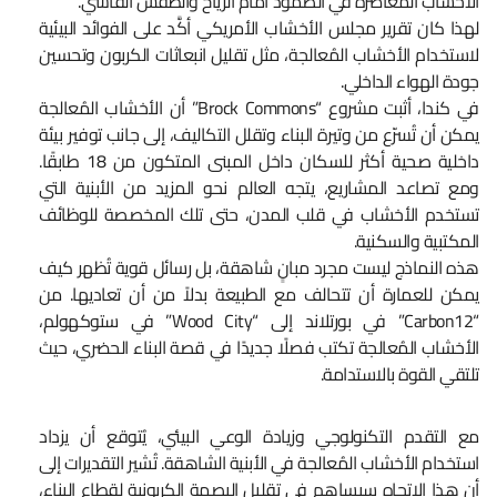
الأخشاب المعاصرة في الصمود أمام الرياح والطقس القاسي.
لهذا كان تقرير مجلس الأخشاب الأمريكي أكَّد على الفوائد البيئية
لاستخدام الأخشاب المُعالجة، مثل تقليل انبعاثات الكربون وتحسين
جودة الهواء الداخلي.
في كندا، أثبت مشروع “Brock Commons” أن الأخشاب المُعالجة
يمكن أن تُسرّع من وتيرة البناء وتقلل التكاليف، إلى جانب توفير بيئة
داخلية صحية أكثر للسكان داخل المبنى المتكون من 18 طابقًا.
ومع تصاعد المشاريع، يتجه العالم نحو المزيد من الأبنية التي
تستخدم الأخشاب في قلب المدن، حتى تلك المخصصة للوظائف
المكتبية والسكنية.
هذه النماذج ليست مجرد مبانٍ شاهقة، بل رسائل قوية تُظهر كيف
يمكن للعمارة أن تتحالف مع الطبيعة بدلاً من أن تعاديها. من
“Carbon12” في بورتلاند إلى “Wood City” في ستوكهولم،
الأخشاب المُعالجة تكتب فصلًا جديدًا في قصة البناء الحضري، حيث
تلتقي القوة بالاستدامة.
مع التقدم التكنولوجي وزيادة الوعي البيئي، يُتوقع أن يزداد
استخدام الأخشاب المُعالجة في الأبنية الشاهقة. تُشير التقديرات إلى
أن هذا الاتجاه سيساهم في تقليل البصمة الكربونية لقطاع البناء،