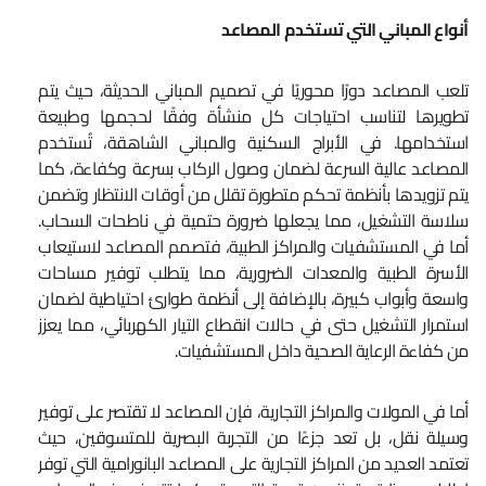
أنواع المباني التي تستخدم المصاعد
تلعب المصاعد دورًا محوريًا في تصميم المباني الحديثة، حيث يتم
تطويرها لتناسب احتياجات كل منشأة وفقًا لحجمها وطبيعة
استخدامها. في الأبراج السكنية والمباني الشاهقة، تُستخدم
المصاعد عالية السرعة لضمان وصول الركاب بسرعة وكفاءة، كما
يتم تزويدها بأنظمة تحكم متطورة تقلل من أوقات الانتظار وتضمن
سلاسة التشغيل، مما يجعلها ضرورة حتمية في ناطحات السحاب.
أما في المستشفيات والمراكز الطبية، فتصمم المصاعد لاستيعاب
الأسرة الطبية والمعدات الضرورية، مما يتطلب توفير مساحات
واسعة وأبواب كبيرة، بالإضافة إلى أنظمة طوارئ احتياطية لضمان
استمرار التشغيل حتى في حالات انقطاع التيار الكهربائي، مما يعزز
من كفاءة الرعاية الصحية داخل المستشفيات.
أما في المولات والمراكز التجارية، فإن المصاعد لا تقتصر على توفير
وسيلة نقل، بل تعد جزءًا من التجربة البصرية للمتسوقين، حيث
تعتمد العديد من المراكز التجارية على المصاعد البانورامية التي توفر