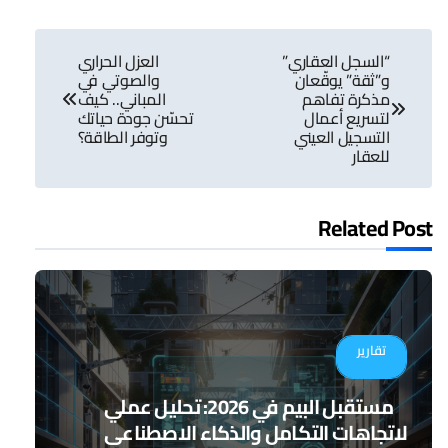
تصفّح
“السجل العقاري”
العزل الحراري
المقالات
و”ثقة” يوقّعان
والصوتي في
مذكرة تفاهم
المباني.. كيف
لتسريع أعمال
تحسّن جودة حياتك
التسجيل العيني
وتوفر الطاقة؟
للعقار
Related Post
تقارير
مستقبل البيم في 2026: تحليل عملي
لاتجاهات التكامل والذكاء الاصطناعي