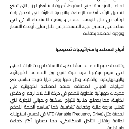
الفرامل المزدوجة لمنع السقوط، أجهزة استشعار الوزن التي تمنع
التحميل الزائد، أنظمة الإضاءة والتهوية الطارئة التي تضمن راحة
الركاب في حال التوقف المفاجئ، وتقنية الاستدعاء الذكي التي
تساعد على تحسين تجربة المستخدم من خلال تقليل أوقات الانتظار
وتوجيه المصعد بكفاءة.
أنواع المصاعد واستراتيجيات تصنيعها
يختلف تصميم المصاعد وفقًا لطبيعة الاستخدام ومتطلبات المبنى
الذي سيتم تركيبها فيه، حيث تتنوع بين المصاعد الكهربائية،
والهيدروليكية، والذكية، وكل منها يوفر مزايا فريدة تتناسب مع
احتياجات المباني المختلفة. تعتمد المصاعد الكهربائية على
محركات كهربائية متطورة تتحكم في حركة الكابلات لرفع أو خفض
الكابينة، مما يجعلها مثالية للأبراج السكنية والمباني التجارية التي
تتطلب سرعة عالية وكفاءة تشغيلية. كما تساهم أنظمة التحكم
الحديثة مثل VFD (Variable Frequency Drive) في تحسين استهلاك
الطاقة وتقليل التآكل الميكانيكي، مما يجعلها أكثر كفاءة
واستدامة.