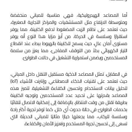
أما المصاعد الهيدروليكية، فهي مناسبة للمباني منخفضة
ومتوسطة الارتفاع مثل المستشفيات والمراكز التجارية الصغيرة،
حيث تعتمد على نظام الزيت المضغوط لدفع الكابينة، مما يوفر
استقرارًا وسلاسة في الحركة. من أبرز مزايا هذا النوع أنه يوفر
مستوى أمان عالٍ، حيث يسمح للكابينة بالهبوط ببطء عند انقطاع
التيار الكهربائي بدلاً من التوقف المفاجئ، مما يعزز من سلامة
المستخدمين ويضمن استمرارية التشغيل في حالات الطوارئ.
في المقابل، تمثل المصاعد الذكية مستقبل التنقل داخل المباني،
حيث تعتمد على تقنيات الذكاء الاصطناعي وإنترنت الأشياء (IoT)
لتحليل بيانات الاستخدام وتحسين الكفاءة التشغيلية. تتميز هذه
المصاعد بقدرتها على تحديد عدد المستخدمين وتوجيه الكابينة
بطريقة تقلل من وقت الانتظار، بالإضافة إلى إمكانية الاتصال تلقائيًا
بخدمات الطوارئ في حالة حدوث أي خلل. كما توفر تجربة أكثر راحة
وسلاسة للركاب، مما يجعلها خيارًا مثاليًا للمباني الحديثة التي
تسعى إلى تحسين تجربة المستخدم وتعزيز الأمان والكفاءة.